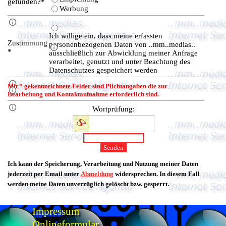
gefunden?
*
Werbung
Trennlinie
Ich willige ein, dass meine erfassten
Zustimmung
personenbezogenen Daten von ..mm..medias..
*
ausschließlich zur Abwicklung meiner Anfrage
verarbeitet, genutzt und unter Beachtung des
Datenschutzes gespeichert werden
Trennlinie
Mit * gekennzeichnete Felder sind Plichtangaben die zur
Mit * gekennzeichneten Felder sind Plichtangaben die zur Bearbeitu
Bearbeitung und Kontaktaufnahme erforderlich sind.
Trennlinie
Wortprüfung:
Ich kann der Speicherung, Verarbeitung und Nutzung meiner Daten
jederzeit per Email unter
Abmeldung
widersprechen. In diesem Fall
werden meine Daten unverzüglich gelöscht bzw. gesperrt.
Impressum
Onlineformular