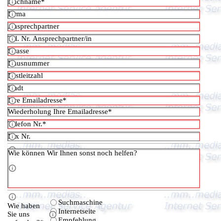
Nachname
Firmen Ansprechpartner
Ansprechpartner
Tel. Nr. Ansprechpartner/in
Strasse
Hausnummer
Postleitzahl
Stadt
Ihre Emailadresse
Telefon Nr.
Fax Nr.
Trennlinie
Wie können Wir Ihnen sonst noch helfen?
Trennlinie
Wie haben Sie uns gefunden?
Suchmaschine
Wie haben
Internetseite
Sie uns
Empfehlung