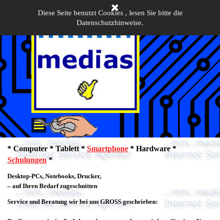
Direkt zum Seiteninhalt
Diese Seite benutzt Cookies , lesen Sie bitte die
Datenschutzhinweise.
Menü überspringen
* Computer * Tablett *
Smartphone
* Hardware *
Schulungen
*
Desktop-PCs, Notebooks, Drucker,
– auf Ihren Bedarf zugeschnitten
Service und Beratung wir bei uns GROSS geschrieben: